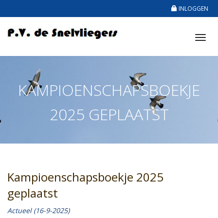
INLOGGEN
Tog
nav
KAMPIOENSCHAPSBOEKJE
2025 GEPLAATST
Kampioenschapsboekje 2025
geplaatst
Actueel (16-9-2025)