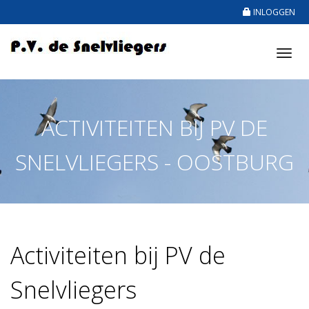
INLOGGEN
Tog
nav
ACTIVITEITEN BIJ PV DE
SNELVLIEGERS - OOSTBURG
Activiteiten bij PV de
Snelvliegers